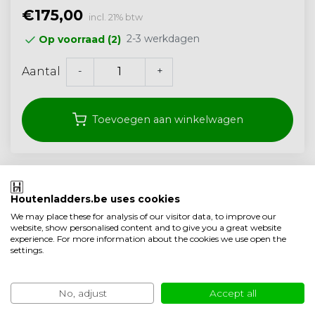
€175,00
incl. 21% btw
2-3 werkdagen
Op voorraad (2)
-
+
Aantal
Toevoegen aan winkelwagen
Klantenbeoordeling 9.1/10
Gratis verzonden vanaf 250,- (<40 kg)
Houtenladders.be uses cookies
We may place these for analysis of our visitor data, to improve our
Ambachtelijke kwaliteit uit Nederland
website, show personalised content and to give you a great website
experience. For more information about the cookies we use open the
Toevoegen aan vergelijking
settings.
Specificaties
No, adjust
Accept all
Productomschrijving