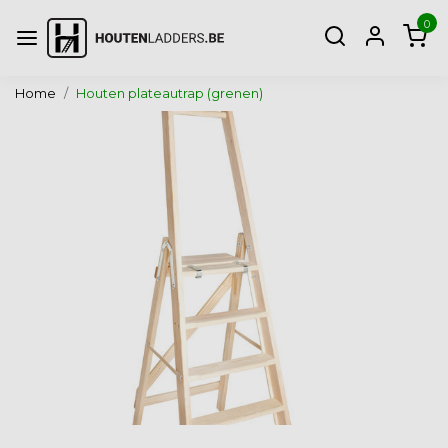
0
Home
Houten plateautrap (grenen)
Vorige
Volg