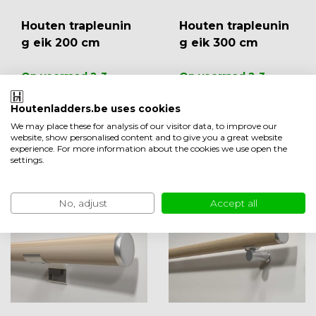
Houten trapleunin
Houten trapleunin
g eik 200 cm
g eik 300 cm
Op voorraad 2-3
Op voorraad 2-3
werkdagen
werkdagen
EUR 69,00
EUR 99,00
Houtenladders.be uses cookies
Vergelijk
Vergelijk
We may place these for analysis of our visitor data, to improve our
website, show personalised content and to give you a great website
experience. For more information about the cookies we use open the
Bekijken
Bekijken
settings.
No, adjust
Accept all