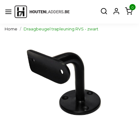
0
Home
Draagbeugel trapleuning RVS - zwart
Vorige
Volg