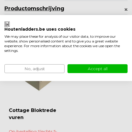
Productomschrijving
Product informatie
Houtenladders.be uses cookies
We may place these for analysis of our visitor data, to improve our
Minder weergeven
website, show personalised content and to give you a great website
Ook leuk om te bekijken
experience. For more information about the cookies we use open the
settings.
No, adjust
Accept all
Cottage Bloktrede
vuren
Op bestelling Slechts 5-