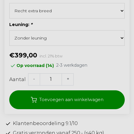
Leuning:
*
€399,00
incl. 21% btw
2-3 werkdagen
Op voorraad (14)
-
+
Aantal
Toevoegen aan winkelwagen
Klantenbeoordeling 9.1/10
Gratis verzonden vanaf 250,- (<40 kg)