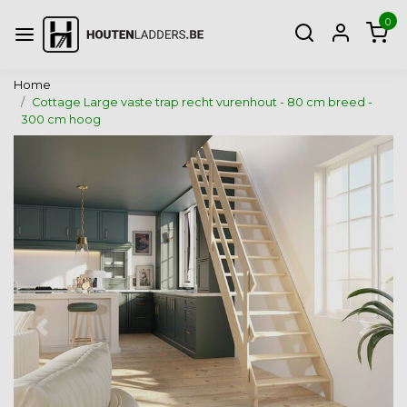
0
Home
Cottage Large vaste trap recht vurenhout - 80 cm breed -
300 cm hoog
Vorige
Volg