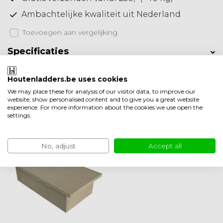
Ambachtelijke kwaliteit uit Nederland
Toevoegen aan vergelijking
Specificaties
Productomschrijving
Houtenladders.be uses cookies
We may place these for analysis of our visitor data, to improve our
Product informatie
website, show personalised content and to give you a great website
experience. For more information about the cookies we use open the
settings.
Minder weergeven
Ook leuk om te bekijken
No, adjust
Accept all