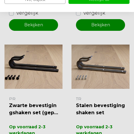
EUR 28,50
EUR 27,00
Vergelijk
Vergelijk
Bekijken
Bekijken
PR
TR
Zwarte bevestigin
Stalen bevestiging
gshaken set (gepo
shaken set
edercoat)
Op voorraad 2-3
Op voorraad 2-3
werkdagen
werkdagen