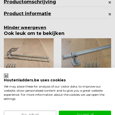
Productomschrijving
Product informatie
Minder weergeven
Ook leuk om te bekijken
Houtenladders.be uses cookies
LU
We may place these for analysis of our visitor data, to improve our
Geborsteld RVS be
Bevestigingsstang
website, show personalised content and to give you a great website
experience. For more information about the cookies we use open the
vestigingshaken s
staal
settings.
et
Op voorraad 2-3
Op voorraad 2-3
werkdagen
werkdagen
No, adjust
Accept all